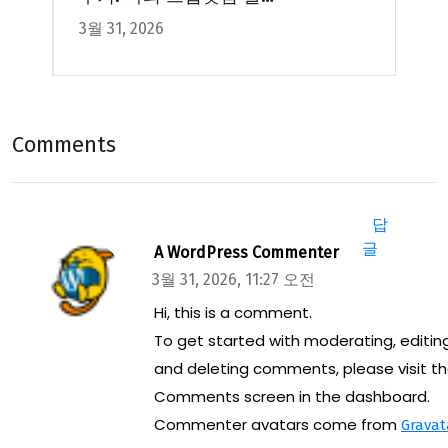
3월 31, 2026
코드 첫 적용기
Comments
답
글
A WordPress Commenter
3월 31, 2026, 11:27 오전
Hi, this is a comment.
To get started with moderating, editing
and deleting comments, please visit t
Comments screen in the dashboard.
Commenter avatars come from
Gravat